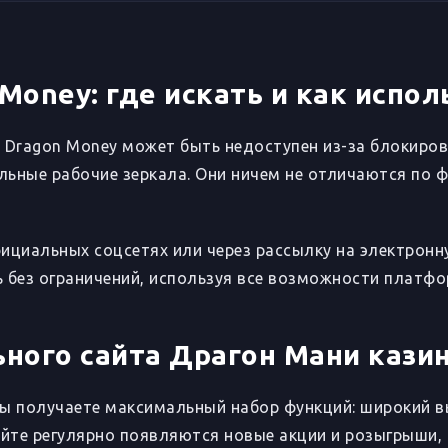
Money: где искать и как испол
Dragon Money может быть недоступен из-за блокирово
ьные рабочие зеркала. Они ничем не отличаются по ф
фициальных соцсетях или через рассылку на электронн
 без ограничений, используя все возможности платфо
ного сайта Драгон Мани кази
ы получаете максимальный набор функций: широкий выб
айте регулярно появляются новые акции и розыгрыши