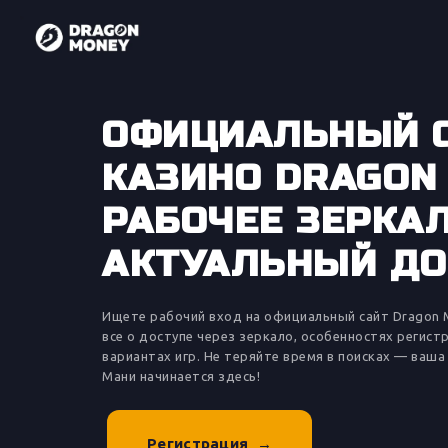
ОФИЦИАЛЬНЫЙ 
КАЗИНО DRAGON
РАБОЧЕЕ ЗЕРКАЛ
АКТУАЛЬНЫЙ ДО
Ищете рабочий вход на официальный сайт Dragon 
все о доступе через зеркало, особенностях регистр
вариантах игр. Не теряйте время в поисках — ваша
Мани начинается здесь!
Регистрация →