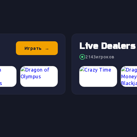
Live Dealers
Играть →
2120
игроков