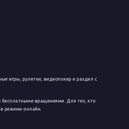
е игры, рулетки, видеопокер и раздел с
 бесплатными вращениями. Для тех, кто
в режиме онлайн.