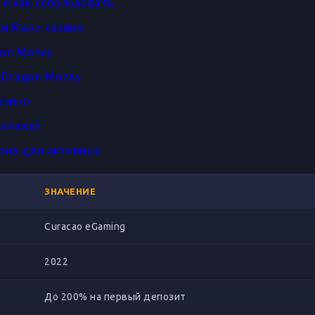
 и как использовать
н Мани казино
gon Money
 Dragon Money
азино
латежей
юзив для активных
ЗНАЧЕНИЕ
Curacao eGaming
2022
До 200% на первый депозит