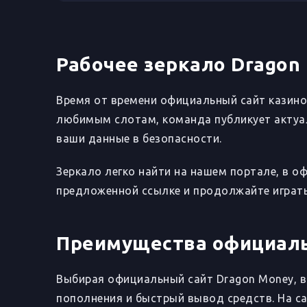
Рабочее зеркало Dragon 
Время от времени официальный сайт казино 
любимым слотам, команда публикует актуал
ваши данные в безопасности.
Зеркало легко найти на нашем портале, в о
предложенной ссылке и продолжайте играть
Преимущества официаль
Выбирая официальный сайт Dragon Money, в
пополнения и быстрый вывод средств. На с