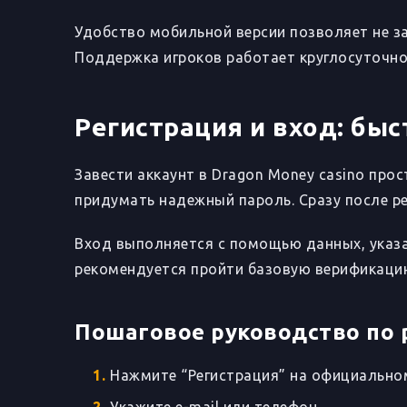
Удобство мобильной версии позволяет не з
Поддержка игроков работает круглосуточно
Регистрация и вход: быс
Завести аккаунт в Dragon Money casino про
придумать надежный пароль. Сразу после р
Вход выполняется с помощью данных, указан
рекомендуется пройти базовую верификаци
Пошаговое руководство по 
Нажмите “Регистрация” на официальном