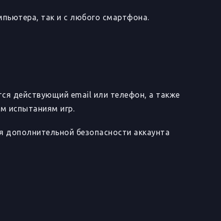
пьютера, так и с любого смартфона.
тся действующий email или телефон, а также
м испытаниям игр.
ля дополнительной безопасности аккаунта