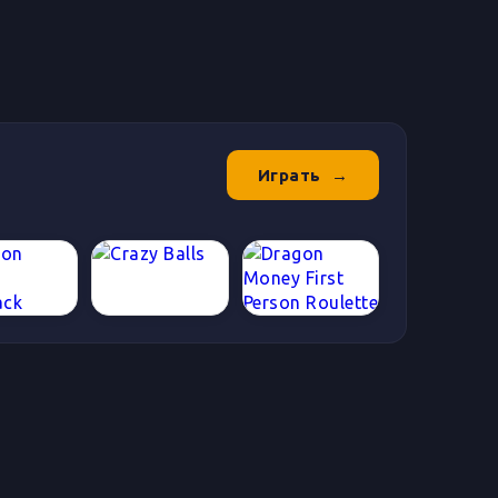
Играть →