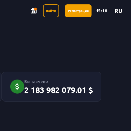
RU
15:18
Войти
Регистрация
Выплачено
2 183 982 079.01 $