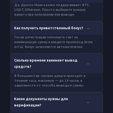
Да, Драгон Мани казино поддерживает BTC,
USDT, Ethereum. Просто выберите нужную
валюту при пополнении или выводе.
Как получить приветственный бонус?
После регистрации пополните счет на
минимальную сумму и введите промокод (если
есть). Бонус зачисляется автоматически.
Сколько времени занимает вывод
средств?
В большинстве случаев деньги приходят в
течение часа, максимум — до 24 часов, в
зависимости от способа вывода и суммы.
Какие документы нужны для
верификации?