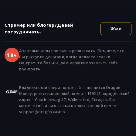
Стример или блогер?
Давай
Жми
сотрудничать.
Азартные игры призваны развлекать. Помните, что
18+
Вы рискуете деньгами, когда делаете ставки.
Не тратьте больше, чем можете позволить себе
проиграть.
Владельцем и оператором сайта является Dragon
Money, регистрационный номер - 159243, юридический
адрес - Chuchubiweg 17, Willemstad, Curaçao. Вы
можете связаться с нами по электронной почте
support@drag0n.casino