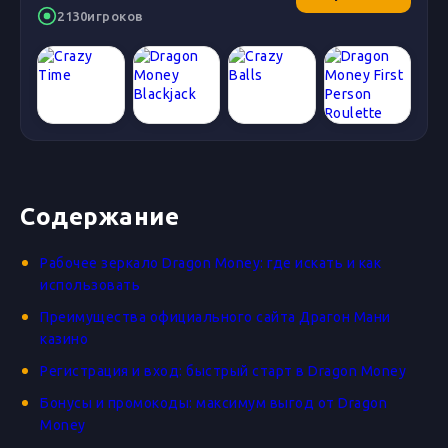
2130
игроков
Содержание
Рабочее зеркало Dragon Money: где искать и как
использовать
Преимущества официального сайта Драгон Мани
казино
Регистрация и вход: быстрый старт в Dragon Money
Бонусы и промокоды: максимум выгод от Dragon
Money