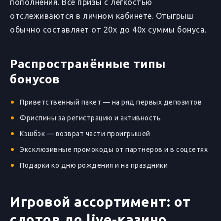
пополнения. Все призы с легкостью
отслеживаются в личном кабинете. Отыгрыш
обычно составляет от 20x до 40x суммы бонуса.
Распространённые типы
бонусов
Приветственный пакет — на ряд первых депозитов
Фриспины за регистрацию и активность
Кэшбэк — возврат части проигрышей
Эксклюзивные промокоды от партнеров и в соцсетях
Подарки ко дню рождения и на праздники
Игровой ассортимент: от
слотов до live-казино