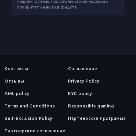
кешбек, бонусы, персонального менеджера и
приоритет на вывод средств.
Контакты
Соглашение
Отзывы
Privacy Policy
AML policy
KYC policy
Terms and Conditions
Responsible gaming
Self-Exclusion Policy
Партнерская программа
Партнерское соглашение