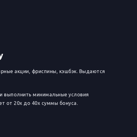
y
ярные акции, фриспины, кэшбэк. Выдаются
) и выполнить минимальные условия
т от 20x до 40x суммы бонуса.