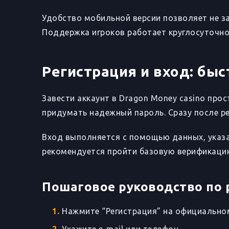
Удобство мобильной версии позволяет не з
Поддержка игроков работает круглосуточно
Регистрация и вход: быс
Завести аккаунт в Dragon Money casino про
придумать надежный пароль. Сразу после р
Вход выполняется с помощью данных, указан
рекомендуется пройти базовую верификаци
Пошаговое руководство по 
Нажмите “Регистрация” на официальном