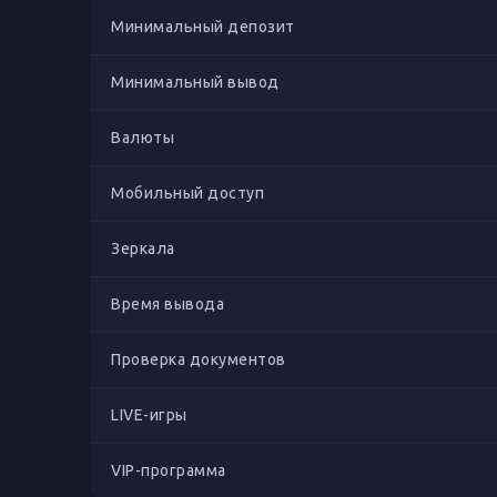
Минимальный депозит
Минимальный вывод
Валюты
Мобильный доступ
Зеркала
Время вывода
Проверка документов
LIVE-игры
VIP-программа