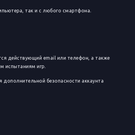
пьютера, так и с любого смартфона.
тся действующий email или телефон, а также
м испытаниям игр.
ля дополнительной безопасности аккаунта