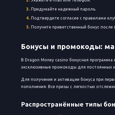
Укажите e-mail или телефон.
Придумайте надежный пароль.
Подтвердите согласие с правилами клу
Получите приветственный бонус после 
Бонусы и промокоды: ма
В Dragon Money casino бонусная программа 
эксклюзивные промокоды для постоянных игр
Для получения и активации бонуса при пер
пополнения. Все призы с легкостью отслежи
Распространённые типы бон