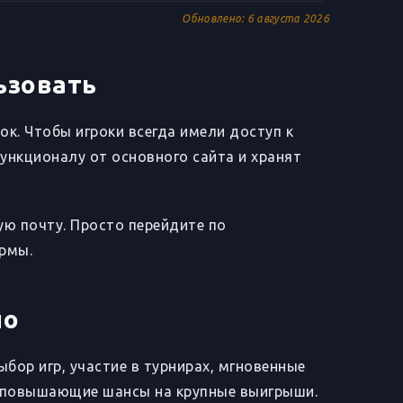
Обновлено:
6 августа 2026
ьзовать
к. Чтобы игроки всегда имели доступ к
ункционалу от основного сайта и хранят
ую почту. Просто перейдите по
рмы.
но
ор игр, участие в турнирах, мгновенные
, повышающие шансы на крупные выигрыши.