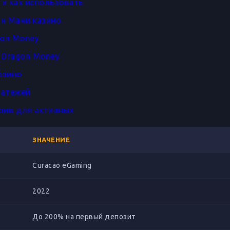
 и как использовать
н Мани казино
gon Money
 Dragon Money
азино
латежей
юзив для активных
ЗНАЧЕНИЕ
Curacao eGaming
2022
До 200% на первый депозит