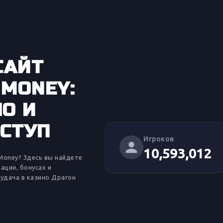
САЙТ
 MONEY:
О И
СТУП
Игроков
10,593,012
Money? Здесь вы найдете
ации, бонусах и
 удача в казино Драгон